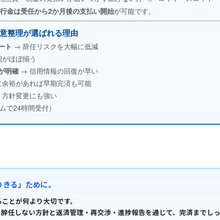
債務整理やり直し体験特集
行金は受任から2か月後の支払い開始
が可能です。
任意整理が選ばれる理由
ート
→ 辞任リスクを大幅に低減
任意整理｜裁判所を通さず借金を整理する方法
期がほぼ揃う
が明確
→ 信用情報の回復が早い
概要
メリット・デメリット
選択する審査基準
に余裕があれば早期完済も可能
・方針変更にも強い
再和解交渉
任意整理の返済が苦しい人へ
任意
ームで24時間受付）
返済滞納対処法
今時の代理人辞任
任意整理体験談
りきる」ために。
自己破産｜人生の再出発を支える制度
ること
が何より大切です。
、
辞任しない方針
と
返済管理・再交渉・進捗報告
を通じて、完済までし
ット
種類
手続きのながれ
報告サービス