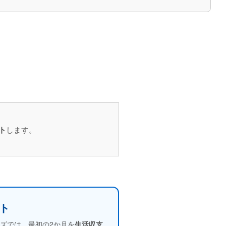
します。
ト
再依頼の注意点
途中の辞任
辞任されないために
ト
ズでは、最初の2か月を
生活収支