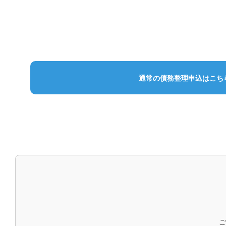
通常の債務整理申込はこち
女性
債
ご