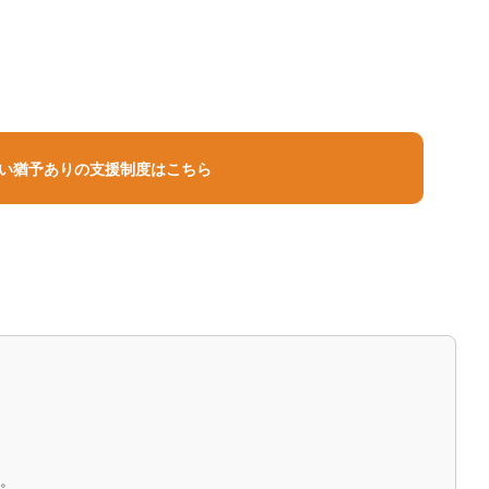
い猶予ありの支援制度はこちら
解決
さい
。