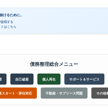
く抜けるために。
が提唱する
イトはこちら
債務整理総合メニュー
理
自己破産
個人再生
サポート＆サービス
再スタート・辞任対応
不動産・サブリース問題
その他