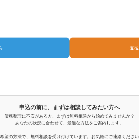
債務整理専門ならではの解決方法
債務整理差押えの対処方法
債務整理中のヤミ金相談119
過払金の実情
債務整理の体験談
ら
支払
女性の債務整理｜安心して相談できる場所
の債務整理
女性の借金事情
女性の借金問題を
申込の前に、まずは相談してみたい方へ
債務整理に不安がある方、まずは無料相談から始めてみませんか？
あなたの状況に合わせて、最適な方法をご案内します。
務整理の第一歩｜あなたに合ったスタートを選んでくだ
希望の方法で、無料相談を受け付けています。お気軽にご連絡ください