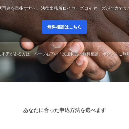
おまとめ請求
活再建を目指す方へ、法律事務所ロイヤーズロイヤーズが全力でサ
債務整理｜よくある質問コーナー
債務整理の質問の総合案内
個人再生進行状況
よくある質問｜任意整理編
無料相談はこちら
よくある質問｜個人再生手続編
全和解のお知らせ
よくある質問｜自己破産編
債務整理用語
払いに不安がある方は、ページ右下の「支援制度の無料相談」ボタンをご利
ールサービス
関連ページ
債務整理で借金返済がラクになる
任意整理と個人再生手続の違いについて
返済原資で決まる債務整理の方法
債務整理の方法の選択基準
債務整理のメリットとデメリット
あなたに合った申込方法を選べます
債務整理で弁護士が役立つとき
債務整理の成功の秘訣｜返済管理
債務整理の不安｜和解後の返済滞納