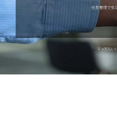
サービス紹介窓口
入金確認メール
任意整理で生
進捗状況のお知らせ
任意整理進行状況
債務残高のご確認
楽ラク返済代行サービス
💡 ※支
債務整理終了のご案内
各種メ