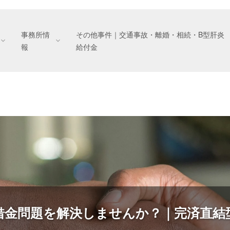
事務所情
その他事件｜交通事故・離婚・相続・B型肝炎
報
給付金
【無料】債務整理ご相談・お申込み
完済までの安心管理
いただくために
ただくために
その他事件｜交通事故・離婚・相続・B型肝炎給付金
事務所情報｜ロイヤーズロイヤーズの理念と歩み
債務整理ガイド｜借金解決の総合案内
類
ル受信許可設定のお願い
相続｜交通事故｜離婚
弁護士費用
事務所の沿革
進捗配信メール
連絡先・事務所所在地
お申込みフォーム
B型肝炎給付
債務整理
の債務整理申込はこちら
支払猶予ありの支援制度はこ
ト・デメリット
債務整理案内
借金シミュレー
ト体制
約フォーム
債務整理の入り口
安心・安全な社会の実現
貧困・多重債務をな
金
入金状況
サステナビリティの基盤
債務の相談時期
借金検討のタイミング
トラブル専用相談窓口
借金問題を解決しませんか？｜完済直結
相談しにくい借金の悩み｜一人で悩むリスク