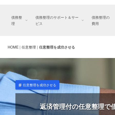
債務整
債務整理のサポート＆サー
債務整理の
理
ビス
費用
債務整理のサポートとサービス｜受任から
ご利用・運営情報｜安心してご相談
債務整理の費用｜安心してご相談い
HOME
|
任意整理
|
任意整理を成功させる
サポートとサービス窓口
サイトマップ
事務所情報総合案内
債務整理の弁護士費用とは
ご利用にあたって
ご用意いただく書
所長メッセージ
メー
通常
債務整理とは｜借金解決方法・メリッ
ご契約内容の確認
金融リテラシーと債務整理
プライバシーポリシー
委任契約書の見方
マネジメン
ご予
📘 任意整理を成功させる
お支払方法のご案内
債務整理の実行
債務整理の実行日
契約内容の変更
返済管理付の任意整理で