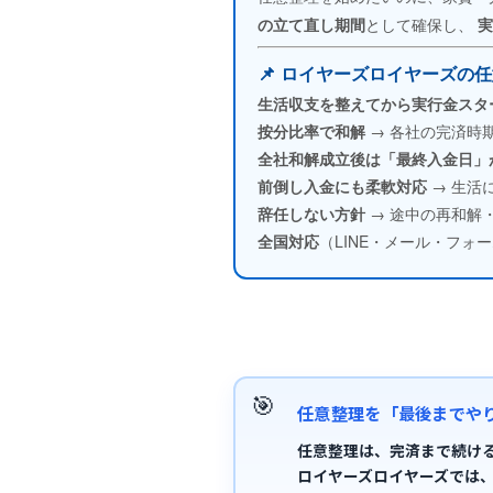
の立て直し期間
として確保し、
実
📌 ロイヤーズロイヤーズの
生活収支を整えてから実行金スタ
按分比率で和解
→ 各社の完済時
全社和解成立後は「最終入金日」
任意整理｜全国対応
任意整理
前倒し入金にも柔軟対応
→ 生活
辞任しない方針
→ 途中の再和解
報告サービス
成功させる秘訣
全国対応
（LINE・メール・フォ
滞納リスク・差押
任意整理を「最後までや
任意整理は、
完済まで続け
ロイヤーズロイヤーズでは
自己破産概要
メリット・デメリ