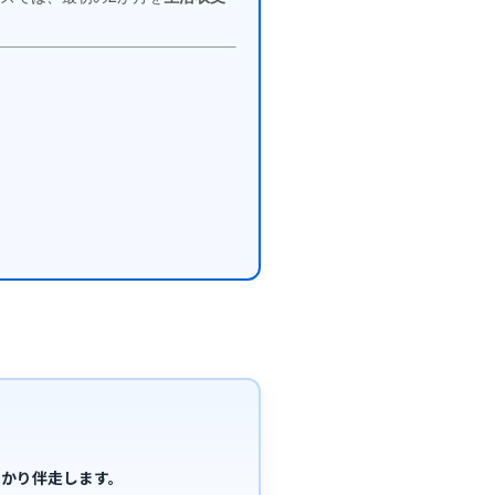
毎月のお支払額
手続きのながれ
整理｜やり直し
和解書・懈怠約款
任意整理のはじめ方
っかり伴走します。
ボーダーライン
免責不許可事由