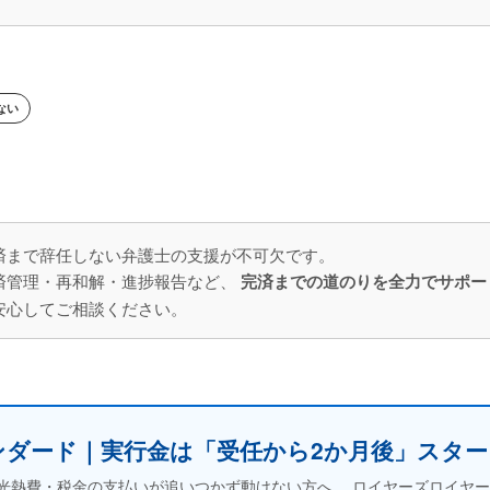
ない
債務整理スタートアップ｜初めての方へ安心のご案内
初めての債務整理
債務整理のながれ
済まで辞任しない弁護士の支援が不可欠です。
債務整理リトライ｜再スタートのための相談窓口
済管理・再和解・進捗報告など、
完済までの道のりを全力でサポー
安心してご相談ください。
辞任の緊急相談窓口
辞任された方の総合案内板
と損害金のしくみ
弁護士辞任による悩みを解決
タンダード｜実行金は「受任から2か月後」スター
光熱費・税金の支払いが追いつかず動けない方へ。 ロイヤーズロイヤー