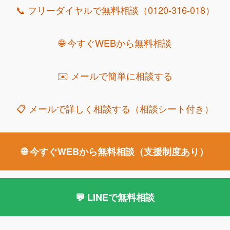
債務整理の始め方と費用のしくみ
支援制度の
📞 フリーダイヤルで無料相談（0120-316-018）
法律事務所ロイヤーズロイヤーズの債務整理
🌐 今すぐWEBから無料相談
✉️ メールで簡単に相談する
債務整理のデメリット・リスクを徹底検証
📋 メールで詳しく相談する（相談シート付き）
整理のデメリット・ブラックリスト
債務整理辞任のリ
🌐 今すぐWEBから無料相談（支援制度あり）
ャッシュレス社会の債務整理｜現代の借金問題に向き
💬 LINEで無料相談
められる債務整理の形
リボ払いは終わらない借金地獄