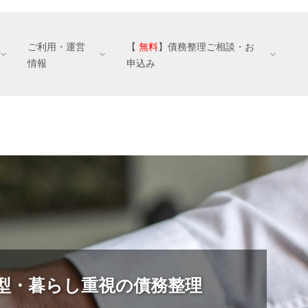
ご利用・運営
【
無料
】債務整理ご相談・お
情報
申込み
金
のバイブル｜刊行本
サステナビリティ
ちら
ション
債務整理の誤解と現実
くす
地球環境の保全
人材の尊重
型・暮らし重視の債務整理