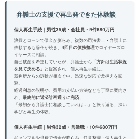
弁護士の支援で再出発できた体験談
個人再生手続｜男性35歳・会社員・9件680万円
浪費とローンで借金が膨らみ、複数の司法書士・弁護士に
依頼するも辞任が続き、
4回目の債務整理
でロイヤーズロ
イヤーズに相談。
自己破産を希望していたが、弁護士から
「方針は生活状況
を見て決める」
と提案され、個人再生手続に。
裁判所からの訴状が相次ぐ中、迅速な対応で差押えを回
避。
経過利息の説明や、費用の支払い方法なども丁寧に案内さ
れ、
最終的に返済計画通りに完済
。
「最初から弁護士に相談していれば…」と振り返る、深い
学びと再生の体験。
個人再生手続｜男性32歳・営業職・10件680万円
ギャンブルや浪費で借金が膨らみ、任意整理・個人再生と