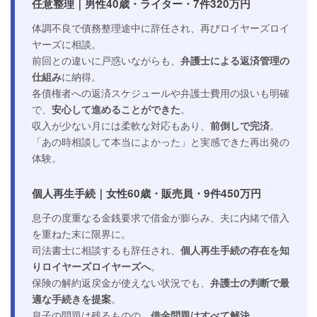
任意整理｜男性40歳・ライター・7件320万円
体調不良で債務整理途中に辞任され、再びロイヤーズロイ
ヤーズに相談。
前回との違いに戸惑いながらも、
弁護士による返済管理の
仕組み
に納得。
各債権者への返済スケジュールや弁護士費用の扱いも明確
で、
安心して進めることができた
。
収入が少ない月には柔軟な対応もあり、
前倒しで完済
。
「あの時相談して本当によかった」と実感できた再出発の
体験。
個人再生手続｜女性60歳・販売員・9件450万円
息子の度重なる金銭要求で借金が膨らみ、夫に内緒で借入
を重ねた末に限界に。
司法書士に相談するも辞任され、
個人再生手続の存在を知
りロイヤーズロイヤーズへ
。
保険の解約返戻金が使えない状況でも、
弁護士の判断で最
適な手続きを提案
。
息子の問題は残るものの、
借金問題はすべて解決
。