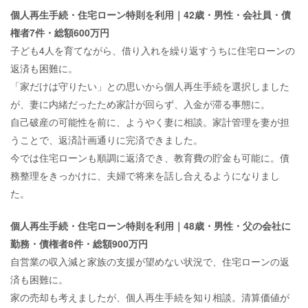
個人再生手続・住宅ローン特則を利用｜42歳・男性・会社員・債
権者7件・総額600万円
子ども4人を育てながら、借り入れを繰り返すうちに住宅ローンの
返済も困難に。
「家だけは守りたい」との思いから個人再生手続を選択しました
が、妻に内緒だったため家計が回らず、入金が滞る事態に。
自己破産の可能性を前に、ようやく妻に相談。家計管理を妻が担
うことで、返済計画通りに完済できました。
今では住宅ローンも順調に返済でき、教育費の貯金も可能に。債
務整理をきっかけに、夫婦で将来を話し合えるようになりまし
た。
個人再生手続・住宅ローン特則を利用｜48歳・男性・父の会社に
勤務・債権者8件・総額900万円
自営業の収入減と家族の支援が望めない状況で、住宅ローンの返
済も困難に。
家の売却も考えましたが、個人再生手続を知り相談。清算価値が