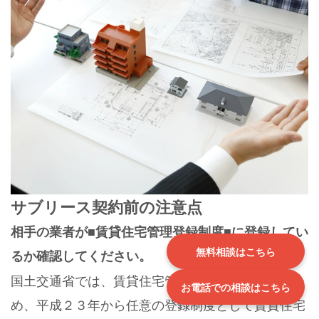
サブリース契約前の注意点
相手の業者が■賃貸住宅管理登録制度■に登録してい
無料相談はこちら
るか確認してください。
国土交通省では、賃貸住宅管理業の適正化を図るた
お電話での相談はこちら
め、平成２３年から任意の登録制度として賃貸住宅