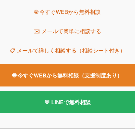
女性の債務整理｜安心して相談できる場所
🌐 今すぐWEBから無料相談
の債務整理
女性の借金事情
女性の借金問題を
✉️ メールで簡単に相談する
📋 メールで詳しく相談する（相談シート付き）
務整理の第一歩｜あなたに合ったスタートを選んでくだ
🌐 今すぐWEBから無料相談（支援制度あり）
債務整理の始め方と費用のしくみ
支援制度の
法律事務所ロイヤーズロイヤーズの債務整理
💬 LINEで無料相談