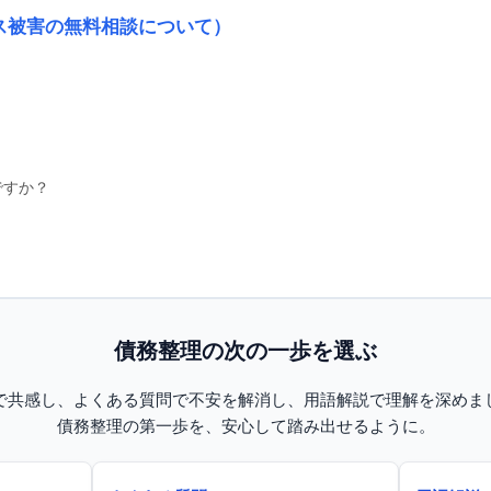
ース被害の無料相談について）
債務整理リトライ｜再スタートのための相談窓口
？
辞任の緊急相談窓口
辞任された方の総合案内板
ですか？
と損害金のしくみ
弁護士辞任による悩みを解決
債務整理やり直し体験特集
債務整理の次の一歩を選ぶ
で共感し、よくある質問で不安を解消し、用語解説で理解を深めま
任意整理｜裁判所を通さず借金を整理する方法
債務整理の第一歩を、安心して踏み出せるように。
概要
メリット・デメリット
選択する審査基準