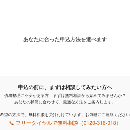
ールサービス
関連ページ
債務整理で借金返済がラクになる
任意整理と個人再生手続の違いについて
返済原資で決まる債務整理の方法
あなたに合った申込方法を選べます
債務整理の方法の選択基準
債務整理のメリットとデメリット
債務整理で弁護士が役立つとき
債務整理の成功の秘訣｜返済管理
債務整理の不安｜和解後の返済滞納
債務整理専門ならではの解決方法
申込の前に、まずは相談してみたい方へ
債務整理差押えの対処方法
債務整理に不安がある方、まずは無料相談から始めてみませんか？
債務整理中のヤミ金相談119
あなたの状況に合わせて、最適な方法をご案内します。
過払金の実情
債務整理の体験談
希望の方法で、無料相談を受け付けています。お気軽にご連絡ください
📞 フリーダイヤルで無料相談（0120-316-018）