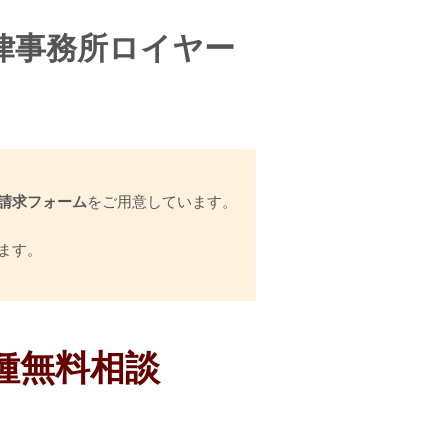
律事務所ロイヤー
スク
合う
請求フォーム
をご用意しています。
の入り口
早期信用回復のために
ます。
種無料相談