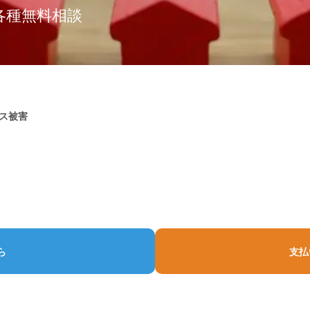
債務整理ガイド｜借金解決の総合案内
各種無料相談
類
ル受信許可設定のお願い
相続｜交通事故｜離婚
弁護士費用
事務所の沿革
進捗配信メール
連絡先・事務所所在地
お申込みフォーム
B型肝炎給付
債務整理
の債務整理申込はこちら
支払猶予ありの支援制度はこ
ト・デメリット
債務整理案内
借金シミュレー
ト体制
約フォーム
債務整理の入り口
安心・安全な社会の実現
貧困・多重債務をな
金
入金状況
サステナビリティの基盤
債務の相談時期
ース被害
借金検討のタイミング
トラブル専用相談窓口
相談しにくい借金の悩み｜一人で悩むリスク
おまとめ請求
債務整理｜よくある質問コーナー
債務整理の質問の総合案内
個人再生進行状況
よくある質問｜任意整理編
ら
支払
よくある質問｜個人再生手続編
全和解のお知らせ
よくある質問｜自己破産編
債務整理用語