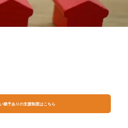
金
のバイブル｜刊行本
サステナビリティ
ちら
ション
債務整理の誤解と現実
くす
地球環境の保全
人材の尊重
い猶予ありの支援制度はこちら