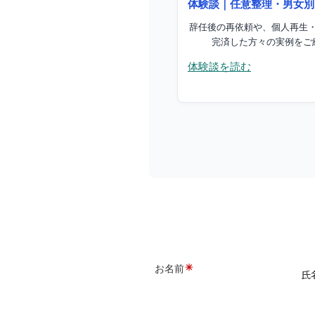
体験談｜任意整理・男女別
報告サービス
成功させる秘訣
辞任後の再依頼や、個人再生
完済した方々の実例をご
滞納リスク・差押
体験談を読む
自己破産概要
メリット・デメリ
非免責債権
資格制限とは
自由制