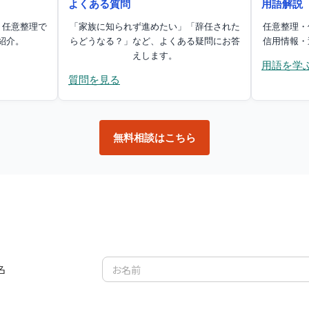
よくある質問
用語解説
再和解交渉
任意整理の返済が苦しい人へ
任意
・任意整理で
「家族に知られず進めたい」「辞任された
任意整理・
紹介。
らどうなる？」など、よくある疑問にお答
信用情報・
えします。
返済滞納対処法
今時の代理人辞任
任意整理体験談
用語を学
質問を見る
無料相談はこちら
自己破産｜人生の再出発を支える制度
ット
種類
手続きのながれ
報告サービス
限とは
裁判所に納める費用
考える前に
シニア
個人再生手続｜住宅ローンを守りながら借金を整理