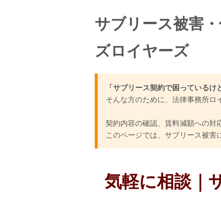
サブリース被害・
債務
ズロイヤーズ
「サブリース契約で困っているけ
キ
そんな方のために、法律事務所ロ
キャッシュレス社会の後払い
求
契約内容の確認、賃料減額への対
このページでは、サブリース被害
気軽に相談｜