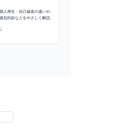
整理｜やり直し
和解書・懈怠約款
個人再生・自己破産の違いや、
過怠約款などをやさしく解説。
任意整理のはじめ方
ぶ
ボーダーライン
免責不許可事由
世代の自己破産
経験後も債務整理は可能