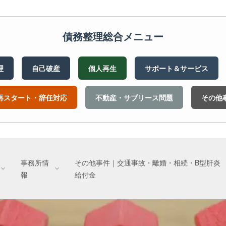
債務整理総合メニュー
理
自己破産
個人再生
サポート＆サービス
再スタート・辞任対応
不動産・サブリース問題
その他
事務所情
その他事件｜交通事故・離婚・相続・B型肝炎
報
給付金
【無料】債務整理ご相談・お申込み
完済までの安心管理
いただくために
ただくために
その他事件｜交通事故・離婚・相続・B型肝炎給付金
事務所情報｜ロイヤーズロイヤーズの理念と歩み