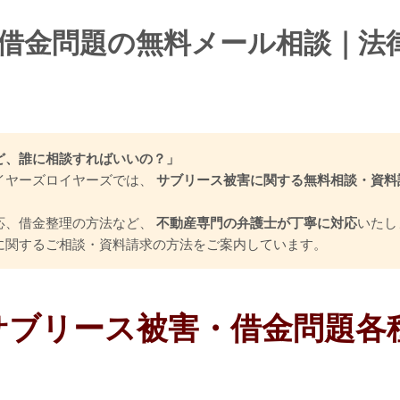
債務整理のデメリット・リスクを徹底検証
借金問題の無料メール相談｜法
整理のデメリット・ブラックリスト
債務整理辞任のリ
ど、誰に相談すればいいの？」
ャッシュレス社会の債務整理｜現代の借金問題に向き
イヤーズロイヤーズでは、
サブリース被害に関する無料相談・資料
められる債務整理の形
リボ払いは終わらない借金地獄
応、借金整理の方法など、
不動産専門の弁護士が丁寧に対応
いたし
に関するご相談・資料請求の方法をご案内しています。
サブリース被害・借金問題各
債務整理スタートアップ｜初めての方へ安心のご案内
初めての債務整理
債務整理のながれ