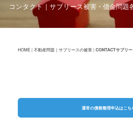
コンタクト｜サブリース被害・借金問題
サポートとサービス窓口
サイトマップ
事務所情報総合案内
債務整理の弁護士費用とは
ご利用にあたって
ご用意いただく書
所長メッセージ
メー
通常
債務整理とは｜借金解決方法・メリッ
ご契約内容の確認
金融リテラシーと債務整理
プライバシーポリシー
委任契約書の見方
マネジメン
ご予
お支払方法のご案内
債務整理の実行
HOME
|
不動産問題｜サブリースの被害
|
CONTACTサブリ
債務整理の実行日
契約内容の変更
サービス紹介窓口
入金確認メール
進捗状況のお知らせ
任意整理進行状況
通常の債務整理申込はこち
債務残高のご確認
楽ラク返済代行サービス