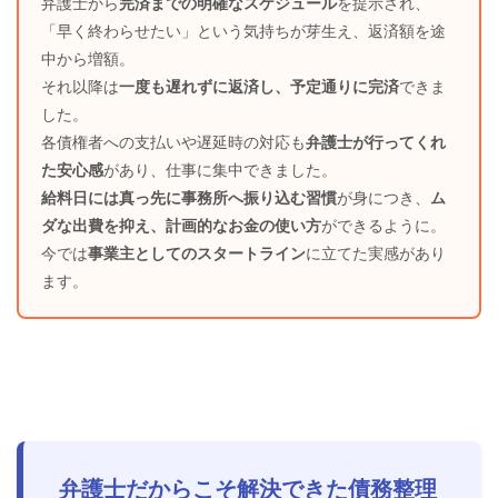
弁護士から
完済までの明確なスケジュール
を提示され、
「早く終わらせたい」という気持ちが芽生え、返済額を途
中から増額。
それ以降は
一度も遅れずに返済し、予定通りに完済
できま
した。
各債権者への支払いや遅延時の対応も
弁護士が行ってくれ
た安心感
があり、仕事に集中できました。
給料日には真っ先に事務所へ振り込む習慣
が身につき、
ム
ダな出費を抑え、計画的なお金の使い方
ができるように。
今では
事業主としてのスタートライン
に立てた実感があり
ます。
弁護士だからこそ解決できた債務整理