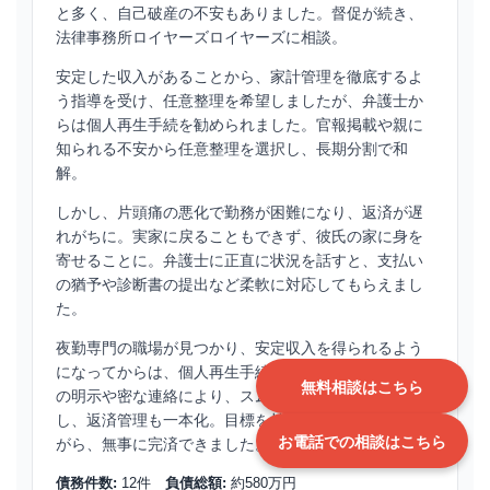
と多く、自己破産の不安もありました。督促が続き、
法律事務所ロイヤーズロイヤーズに相談。
安定した収入があることから、家計管理を徹底するよ
う指導を受け、任意整理を希望しましたが、弁護士か
らは個人再生手続を勧められました。官報掲載や親に
知られる不安から任意整理を選択し、長期分割で和
解。
しかし、片頭痛の悪化で勤務が困難になり、返済が遅
れがちに。実家に戻ることもできず、彼氏の家に身を
寄せることに。弁護士に正直に状況を話すと、支払い
の猶予や診断書の提出など柔軟に対応してもらえまし
た。
夜勤専門の職場が見つかり、安定収入を得られるよう
になってからは、個人再生手続に切り替え。必要書類
無料相談はこちら
の明示や密な連絡により、スムーズに申立てが完了
し、返済管理も一本化。目標を持って残高を確認しな
お電話での相談はこちら
がら、無事に完済できました。
債務件数:
12件
負債総額:
約580万円