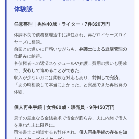
体験談
任意整理｜男性40歳・ライター・7件320万円
体調不良で債務整理途中に辞任され、再びロイヤーズロイ
ヤーズに相談。
前回との違いに戸惑いながらも、
弁護士による返済管理の
仕組み
に納得。
各債権者への返済スケジュールや弁護士費用の扱いも明確
で、
安心して進めることができた
。
収入が少ない月には柔軟な対応もあり、
前倒しで完済
。
「あの時相談して本当によかった」と実感できた再出発の
体験。
個人再生手続｜女性60歳・販売員・9件450万円
息子の度重なる金銭要求で借金が膨らみ、夫に内緒で借入
を重ねた末に限界に。
司法書士に相談するも辞任され、
個人再生手続の存在を知
りロイヤーズロイヤーズへ
。