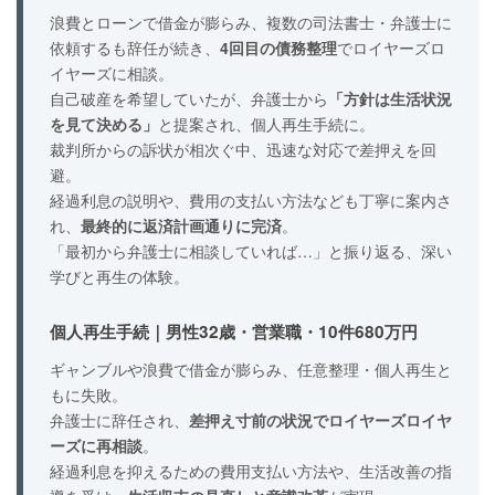
浪費とローンで借金が膨らみ、複数の司法書士・弁護士に
依頼するも辞任が続き、
4回目の債務整理
でロイヤーズロ
イヤーズに相談。
自己破産を希望していたが、弁護士から
「方針は生活状況
を見て決める」
と提案され、個人再生手続に。
裁判所からの訴状が相次ぐ中、迅速な対応で差押えを回
避。
経過利息の説明や、費用の支払い方法なども丁寧に案内さ
れ、
最終的に返済計画通りに完済
。
「最初から弁護士に相談していれば…」と振り返る、深い
学びと再生の体験。
個人再生手続｜男性32歳・営業職・10件680万円
ギャンブルや浪費で借金が膨らみ、任意整理・個人再生と
もに失敗。
弁護士に辞任され、
差押え寸前の状況でロイヤーズロイヤ
ーズに再相談
。
経過利息を抑えるための費用支払い方法や、生活改善の指