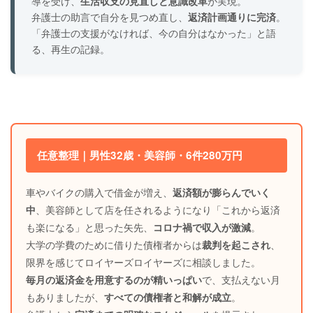
導を受け、
生活収支の見直しと意識改革
が実現。
弁護士の助言で自分を見つめ直し、
返済計画通りに完済
。
「弁護士の支援がなければ、今の自分はなかった」と語
る、再生の記録。
任意整理｜男性32歳・美容師・6件280万円
車やバイクの購入で借金が増え、
返済額が膨らんでいく
中
、美容師として店を任されるようになり「これから返済
も楽になる」と思った矢先、
コロナ禍で収入が激減
。
大学の学費のために借りた債権者からは
裁判を起こされ
、
限界を感じてロイヤーズロイヤーズに相談しました。
毎月の返済金を用意するのが精いっぱい
で、支払えない月
もありましたが、
すべての債権者と和解が成立
。