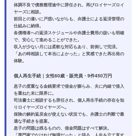
体調不良で債務整理途中に辞任され、再びロイヤーズロイ
ヤーズに相談。
前回との違いに戸惑いながらも、
弁護士による返済管理の
仕組み
に納得。
各債権者への返済スケジュールや弁護士費用の扱いも明確
で、
安心して進めることができた
。
収入が少ない月には柔軟な対応もあり、
前倒しで完済
。
「あの時相談して本当によかった」と実感できた再出発の
体験。
個人再生手続｜女性60歳・販売員・9件450万円
息子の度重なる金銭要求で借金が膨らみ、夫に内緒で借入
を重ねた末に限界に。
司法書士に相談するも辞任され、
個人再生手続の存在を知
りロイヤーズロイヤーズへ
。
保険の解約返戻金が使えない状況でも、
弁護士の判断で最
適な手続きを提案
。
息子の問題は残るものの、
借金問題はすべて解決
。
「専門家でなければ無理だった」と語る、人生を立て直す