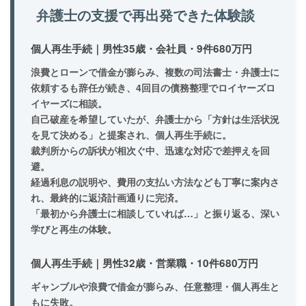
弁護士の支援で再出発できた体験談
個人再生手続｜男性35歳・会社員・9件680万円
浪費とローンで借金が膨らみ、複数の司法書士・弁護士に
依頼するも辞任が続き、
4回目の債務整理
でロイヤーズロ
イヤーズに相談。
自己破産を希望していたが、弁護士から
「方針は生活状況
を見て決める」
と提案され、個人再生手続に。
裁判所からの訴状が相次ぐ中、迅速な対応で差押えを回
避。
経過利息の説明や、費用の支払い方法なども丁寧に案内さ
れ、
最終的に返済計画通りに完済
。
「最初から弁護士に相談していれば…」と振り返る、深い
学びと再生の体験。
個人再生手続｜男性32歳・営業職・10件680万円
ギャンブルや浪費で借金が膨らみ、任意整理・個人再生と
もに失敗。